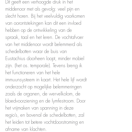
Dit geeft een verhoogde druk in het 
middenoor met als gevolg: veel pijn en 
slecht horen. Bij het veelvuldig voorkomen 
van oorontstekingen kan dit een invloed 
hebben op de ontwikkeling van de 
spraak, taal en het leren. De vochtafvoer 
van het middenoor wordt belemmerd als 
schedelbotten waar de buis van 
Eustachius doorheen loopt, minder mobiel 
zijn. (het os. temporale). Tevens breng ik 
het functioneren van het hele 
immuunsysteem in kaart. Het hele lijf wordt 
onderzocht op mogelijke belemmeringen 
zoals de organen, de wervelkolom, de 
bloedvoorziening en de lymfestroom. Door 
het vrijmaken van spanning in deze 
regio’s, en bovenal de schedelbotten, zal 
het leiden tot betere vochtdoorstroming en 
afname van klachten.