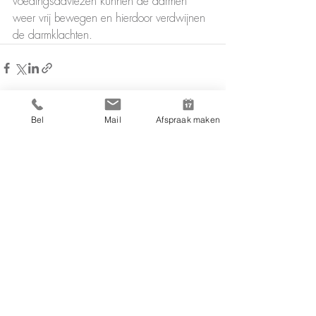
voedingsadviezen kunnen de darmen 
weer vrij bewegen en hierdoor verdwijnen 
de darmklachten. 
Bel
Mail
Afspraak maken
Alles weergeven
Recente blogposts